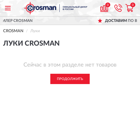
0
0
CROSMAN
ДОСТАВИМ
ПО ВСЕЙ РОС
CROSMAN
Луки
ЛУКИ CROSMAN
Сейчас в этом разделе нет товаров
ПРОДОЛЖИТЬ